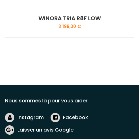
du
produit
WINORA TRIA R8F LOW
3 199,00
€
Ce
produit
a
plusieurs
variations.
Les
options
peuvent
être
Nous sommes là pour vous aider
choisies
sur
Instagram
Facebook
la
page
Laisser un avis Google
du