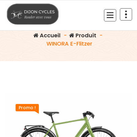
Aller
au
WINORA E-Flitzer
contenu
Rouler avec vous
Accueil
-
Produit
-
WINORA E-Flitzer
Promo !