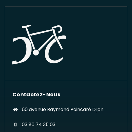
produit
Contactez-Nous
60 avenue Raymond Poincaré Dijon
03 80 74 35 03