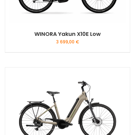
WINORA Yakun X10E Low
3 699,00
€
Ce
produit
a
plusieurs
variations.
Les
options
peuvent
être
choisies
sur