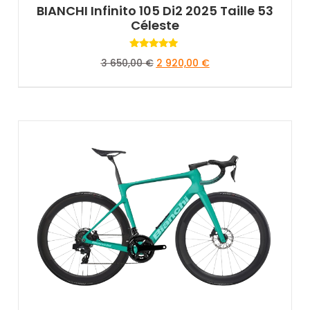
BIANCHI Infinito 105 Di2 2025 Taille 53
Céleste
Rated
3 650,00
€
2 920,00
€
5.00
out of 5