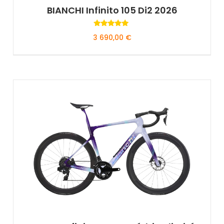
BIANCHI Infinito 105 Di2 2026
Rated
3 690,00
€
5.00
out of 5