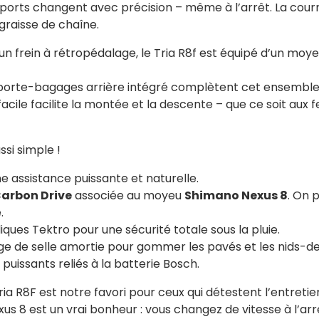
ports changent avec précision – même à l’arrêt. La courr
 graisse de chaîne.
un frein à rétropédalage, le Tria R8f est équipé d’un moyeu
porte-bagages arrière intégré complètent cet ensemble a
ile facilite la montée et la descente – que ce soit aux f
ssi simple !
ne assistance puissante et naturelle.
Carbon Drive
associée au moyeu
Shimano Nexus 8
. On p
.
iques Tektro pour une sécurité totale sous la pluie.
e de selle amortie pour gommer les pavés et les nids-d
puissants reliés à la batterie Bosch.
ria R8F est notre favori pour ceux qui détestent l’entret
us 8 est un vrai bonheur : vous changez de vitesse à l’arr