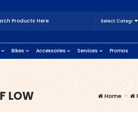
B
i
k
e
s
A
c
c
e
s
s
o
r
i
e
s
S
e
r
v
i
c
e
s
P
r
o
m
o
s
8F LOW
Home
-