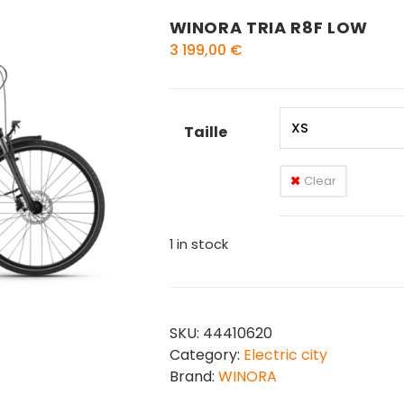
WINORA TRIA R8F LOW
3 199,00
€
Taille
Clear
1 in stock
SKU:
44410620
Category:
Electric city
Brand:
WINORA