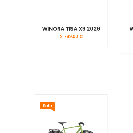
WINORA TRIA X9 2026
W
2 799,00
€
This
product
has
multiple
variants.
The
options
may
Sale
be
chosen
on
the