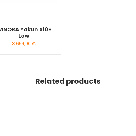
INORA Yakun X10E
Low
3 699,00
€
This
product
has
multiple
Related products
variants.
The
options
may
be
chosen
on