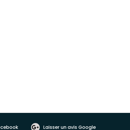
choisies
sur
la
page
du
produit
acebook
Laisser un avis Google