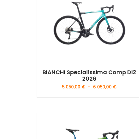
BIANCHI Specialissima Comp Di2
2026
Plage
5 050,00
€
–
6 050,00
€
de
prix :
Ce
5
produit
050,00 €
a
à
plusieurs
6
variations.
050,00 €
Les