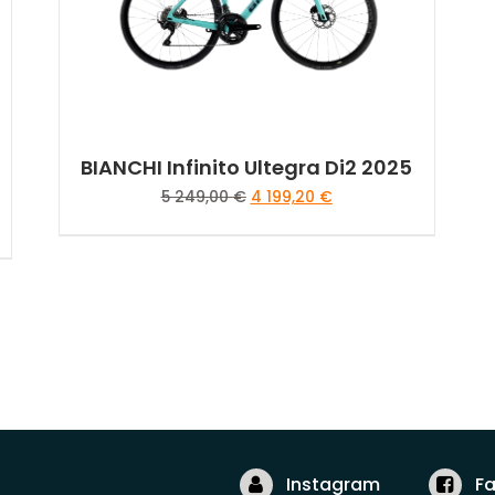
BIANCHI Infinito Ultegra Di2 2025
Le
Le
5 249,00
€
4 199,20
€
prix
prix
initial
actuel
Ce
était :
est :
produit
5
4
a
249,00 €.
199,20 €.
plusieurs
variations.
Les
options
peuvent
être
Instagram
F
choisies