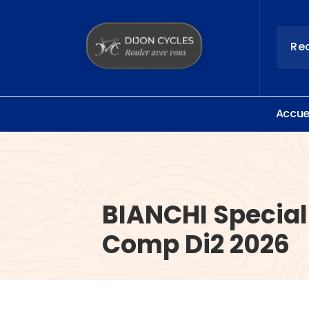
Aller
au
contenu
Rouler avec vous
A
c
c
u
BIANCHI Specia
Comp Di2 2026