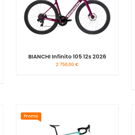
peuvent
être
choisies
sur
la
page
du
produit
BIANCHI Infinito 105 12s 2026
2 750,00
€
Ce
produit
a
plusieurs
variations.
Les
Promo
options
peuvent