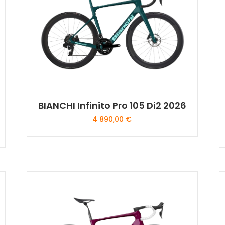
options
peuvent
être
choisies
sur
la
page
du
BIANCHI Infinito Pro 105 Di2 2026
produit
4 890,00
€
Ce
produit
a
plusieurs
variations.
Les
options