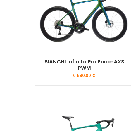
options
peuvent
être
choisies
sur
la
page
du
BIANCHI Infinito Pro Force AXS
produit
PWM
6 890,00
€
Ce
produit
a
plusieurs
variations.
Les
options