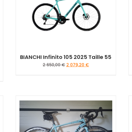
être
choisies
sur
la
page
du
produit
BIANCHI Infinito 105 2025 Taille 55
Le
Le
2 650,00
€
2 079,20
€
prix
prix
initial
actuel
était :
est :
2
2
650,00 €.
079,20 €.