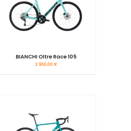
BIANCHI Oltre Race 105
2 950,00
€
Ce
produit
a
plusieurs
variations.
Les
options
peuvent