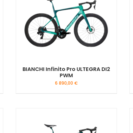
BIANCHI Infinito Pro ULTEGRA DI2
PWM
6 890,00
€
Ce
produit
a
plusieurs
variations.
Les