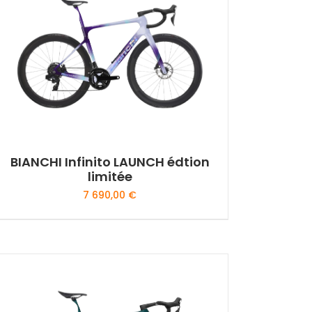
plus
ancien
BIANCHI Infinito LAUNCH édtion
limitée
7 690,00
€
Ce
produit
a
plusieurs
variations.
Les