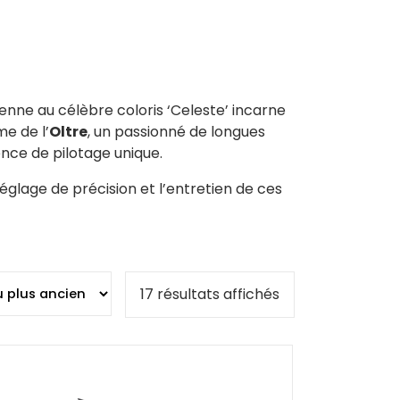
lienne au célèbre coloris ‘Celeste’ incarne
e de l’
Oltre
, un passionné de longues
ence de pilotage unique.
glage de précision et l’entretien de ces
Trié
17 résultats affichés
du
plus
récent
au