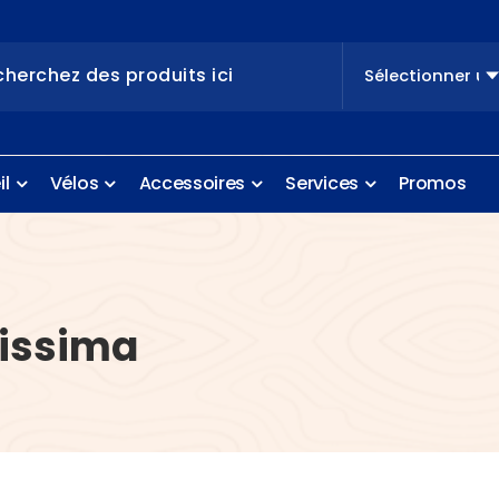
e
i
l
V
é
l
o
s
A
c
c
e
s
s
o
i
r
e
s
S
e
r
v
i
c
e
s
P
r
o
m
o
s
lissima