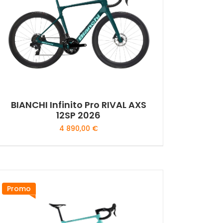
options
peuvent
être
choisies
sur
la
page
du
BIANCHI Infinito Pro RIVAL AXS
produit
12SP 2026
4 890,00
€
Ce
produit
a
plusieurs
Promo
variations.
Les
options