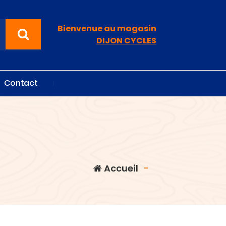
Bienvenue au magasin
DIJON CYCLES
C
o
n
t
a
c
t
Accueil
-