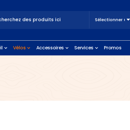
e
i
l
V
é
l
o
s
A
c
c
e
s
s
o
i
r
e
s
S
e
r
v
i
c
e
s
P
r
o
m
o
s