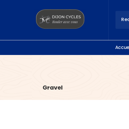
Rouler avec vous
A
c
c
u
Gravel