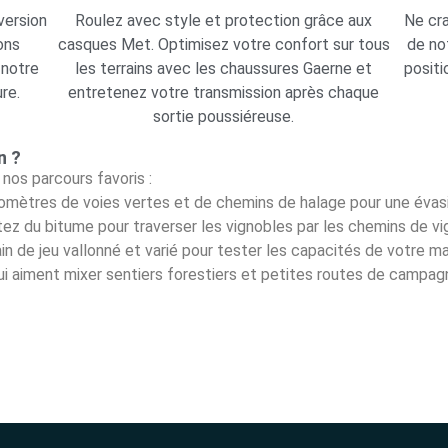
version
Roulez avec style et protection grâce aux
Ne cra
ons
casques Met. Optimisez votre confort sur tous
de no
 notre
les terrains avec les chaussures Gaerne et
positi
re.
entretenez votre transmission après chaque
sortie poussiéreuse.
n ?
 nos parcours favoris :
omètres de voies vertes et de chemins de halage pour une évasi
ez du bitume pour traverser les vignobles par les chemins de vi
in de jeu vallonné et varié pour tester les capacités de votre m
i aiment mixer sentiers forestiers et petites routes de campagn