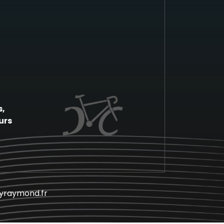
s,
urs
hyraymond.fr