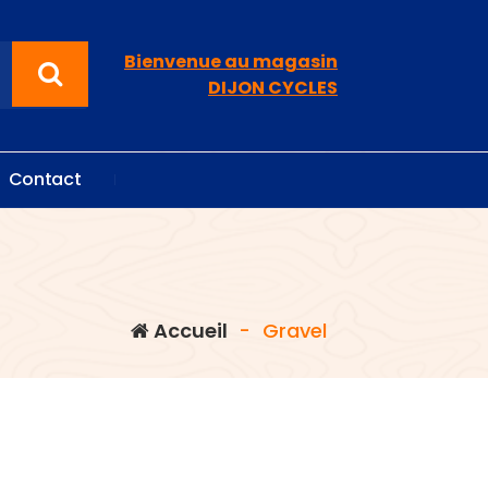
Bienvenue au magasin
DIJON CYCLES
C
o
n
t
a
c
t
Accueil
-
Gravel