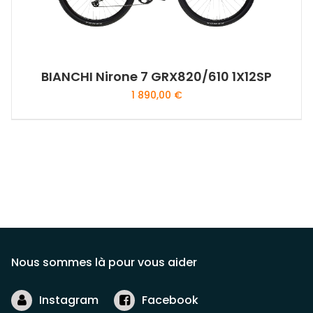
sur
la
page
du
BIANCHI Nirone 7 GRX820/610 1X12SP
produit
1 890,00
€
Ce
produit
a
plusieurs
variations.
Les
options
peuvent
être
Nous sommes là pour vous aider
choisies
sur
Instagram
Facebook
la