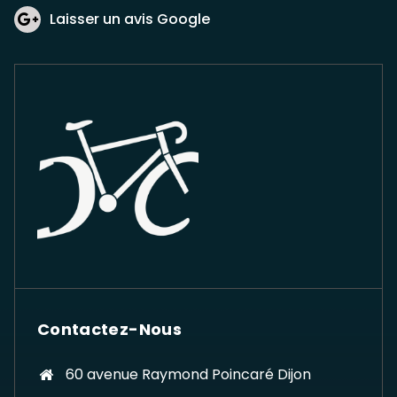
page
Laisser un avis Google
du
produit
Contactez-Nous
60 avenue Raymond Poincaré Dijon