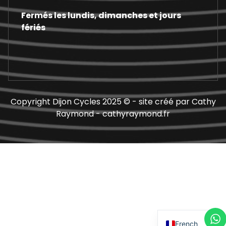
Fermés les lundis, dimanches et jours
fériés
Copyright Dijon Cycles 2025 © - site créé par Cathy
Raymond - cathyraymond.fr
French