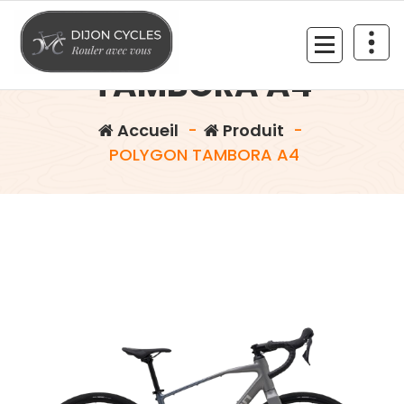
Aller
au
POLYGON
contenu
TAMBORA A4
Rouler avec vous
Accueil
-
Produit
-
POLYGON TAMBORA A4