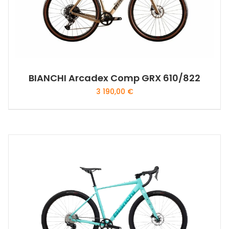
BIANCHI Arcadex Comp GRX 610/822
3 190,00
€
Ce
produit
a
plusieurs
variations.
Les
options
peuvent
être
choisies