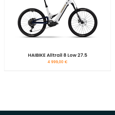
options
peuvent
être
choisies
sur
la
page
du
produit
HAIBIKE Alltrail 8 Low 27.5
4 999,00
€
Ce
produit
a
plusieurs
variations.
Les
options