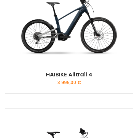
HAIBIKE Alltrail 4
3 999,00
€
Ce
produit
a
plusieurs
variations.
Les