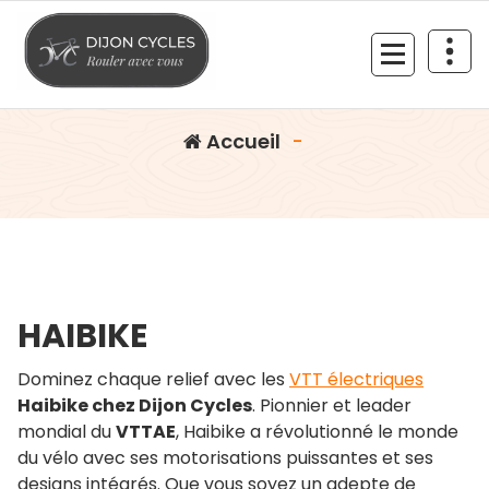
Aller
au
contenu
HAIBIKE Alltrail 4
Rouler avec vous
Accueil
-
HAIBIKE
Dominez chaque relief avec les
VTT électriques
Haibike chez Dijon Cycles
. Pionnier et leader
mondial du
VTTAE
, Haibike a révolutionné le monde
du vélo avec ses motorisations puissantes et ses
designs intégrés. Que vous soyez un adepte de