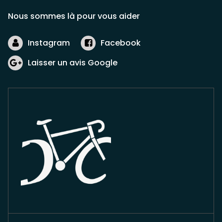
peuvent
être
Nous sommes là pour vous aider
choisies
sur
Instagram
Facebook
la
page
Laisser un avis Google
du
produit