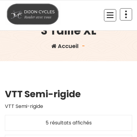
Aller
au
TREK Marlin 6 Gen
contenu
3 Taille XL
Rouler avec vous
Accueil
-
VTT Semi-rigide
VTT Semi-rigide
Trié
5 résultats affichés
du