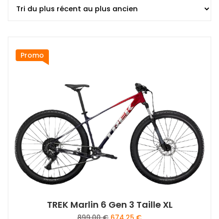
plus
récent
au
plus
ancien
Promo
TREK Marlin 6 Gen 3 Taille XL
Le
Le
899,00
€
674,25
€