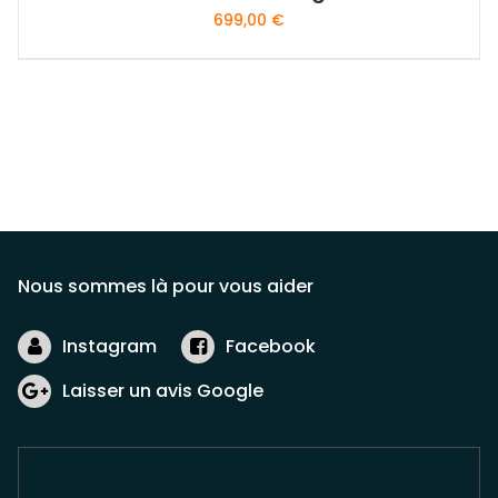
699,00
€
Ce
produit
a
plusieurs
variations.
Les
options
peuvent
être
Nous sommes là pour vous aider
choisies
sur
Instagram
Facebook
la
page
Laisser un avis Google
du
produit