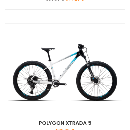
prix
prix
initial
actuel
était :
est :
899,00 €.
674,25 €.
POLYGON XTRADA 5