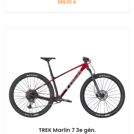
599,00
€
Ce
produit
a
plusieurs
variations.
Les
options
peuvent
être
choisies
sur
la
page
du
produit
TREK Marlin 7 3e gén.