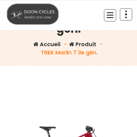
Aller
au
TREK Marlin 7 3e
contenu
gén.
Rouler avec vous
Accueil
-
Produit
-
TREK Marlin 7 3e gén.