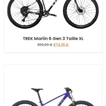
sur
la
page
du
produit
TREK Marlin 6 Gen 3 Taille XL
Le
Le
899,00
€
674,25
€
prix
prix
initial
actuel
était :
est :
899,00 €.
674,25 €.