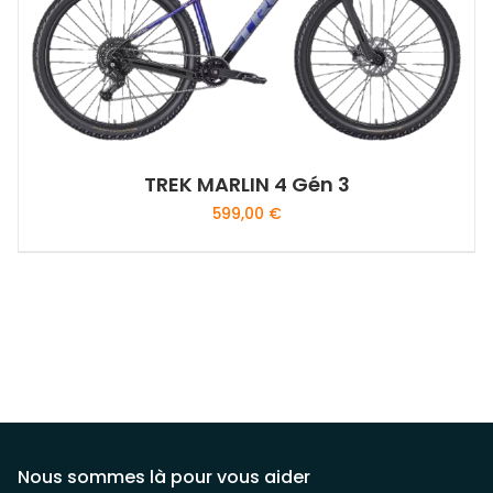
TREK MARLIN 4 Gén 3
599,00
€
Ce
produit
a
plusieurs
variations.
Les
options
peuvent
être
Nous sommes là pour vous aider