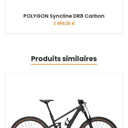
produit
POLYGON Syncline DR8 Carbon
3 999,00
€
Ce
produit
a
plusieurs
Produits similaires
variations.
Les
options
peuvent
être
choisies
sur
la
page
du