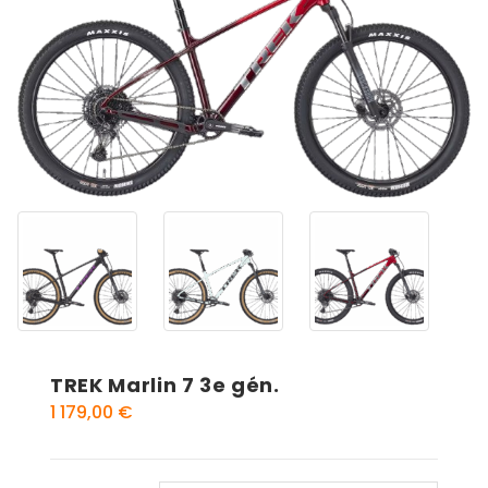
TREK Marlin 7 3e gén.
1 179,00
€