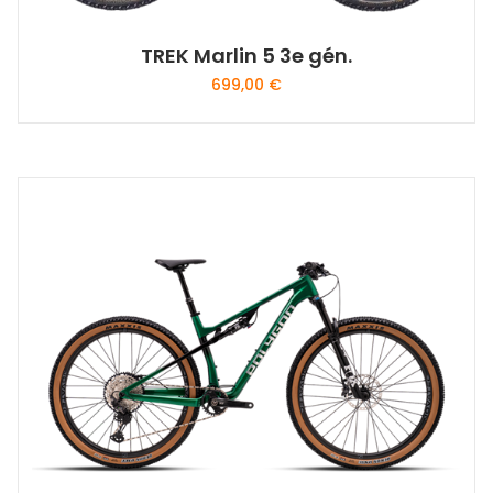
produit
TREK Marlin 5 3e gén.
699,00
€
Ce
produit
a
plusieurs
variations.
Les
options
peuvent
être
choisies
sur
la
page
du