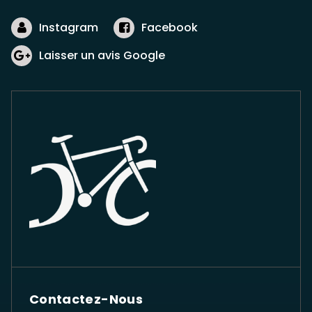
choisies
sur
Instagram
Facebook
la
page
Laisser un avis Google
du
produit
Contactez-Nous