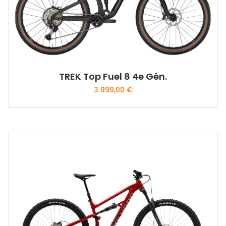
produit
TREK Top Fuel 8 4e Gén.
3 999,00
€
Ce
produit
a
plusieurs
variations.
Les
options
peuvent
être
choisies