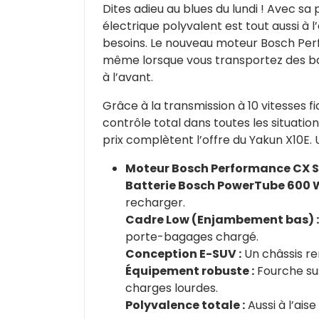
Dites adieu au blues du lundi ! Avec s
électrique polyvalent est tout aussi à l
besoins. Le nouveau moteur Bosch Perf
même lorsque vous transportez des bag
à l’avant.
Grâce à la transmission à 10 vitesses fi
contrôle total dans toutes les situatio
prix complètent l’offre du Yakun X10E. U
Moteur Bosch Performance CX S
Batterie Bosch PowerTube 600 W
recharger.
Cadre Low (Enjambement bas) :
porte-bagages chargé.
Conception E-SUV :
Un châssis re
Équipement robuste :
Fourche su
charges lourdes.
Polyvalence totale :
Aussi à l’ais