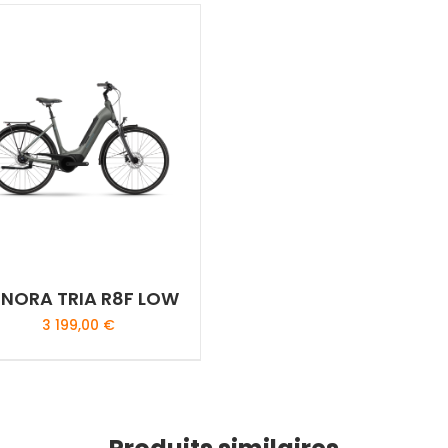
NORA TRIA R8F LOW
3 199,00
€
Ce
produit
a
plusieurs