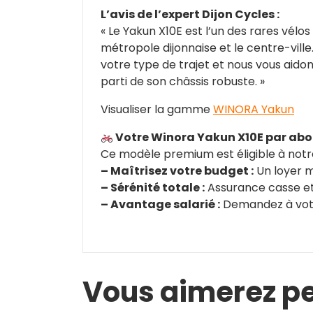
L’avis de l’expert Dijon Cycles :
« Le Yakun X10E est l’un des rares vélo
métropole dijonnaise et le centre-vill
votre type de trajet et nous vous aidon
parti de son châssis robuste. »
Visualiser la gamme
WINORA Yakun
Votre Winora Yakun X10E par a
Ce modèle premium est éligible à notr
– Maîtrisez votre budget :
Un loyer m
– Sérénité totale :
Assurance casse et 
– Avantage salarié :
Demandez à votr
Vous aimerez pe