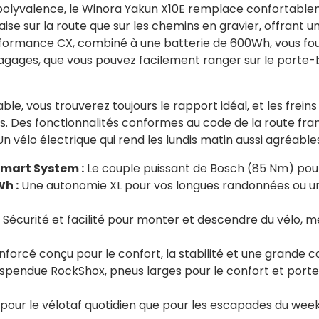
a polyvalence, le Winora Yakun X10E remplace confortableme
’aise sur la route que sur les chemins en gravier, offrant 
ormance CX, combiné à une batterie de 600Wh, vous fourn
ages, que vous pouvez facilement ranger sur le porte-ba
able, vous trouverez toujours le rapport idéal, et les frei
ns. Des fonctionnalités conformes au code de la route fra
n vélo électrique qui rend les lundis matin aussi agréables
mart System :
Le couple puissant de Bosch (85 Nm) pour 
h :
Une autonomie XL pour vos longues randonnées ou u
Sécurité et facilité pour monter et descendre du vélo,
mê
nforcé conçu pour le confort, la stabilité et une grande
spendue RockShox,
pneus larges pour le confort et por
e pour le vélotaf quotidien que pour les escapades du we