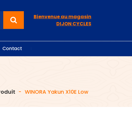
Bienvenue au magasin
DIJON CYCLES
C
o
n
t
a
c
t
roduit
-
WINORA Yakun X10E Low