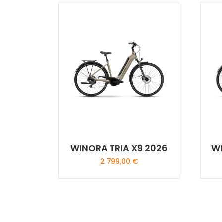
WINORA TRIA X9 2026
WI
2 799,00
€
Ce
produit
a
plusieurs