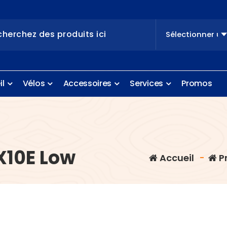
e
i
l
V
é
l
o
s
A
c
c
e
s
s
o
i
r
e
s
S
e
r
v
i
c
e
s
P
r
o
m
o
s
10E Low
Accueil
-
P